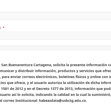
io)
(Valor
o:
Necesario)
 San Buenaventura Cartagena, solicita la presente información co
municar y distribuir información, productos y servicios que ofrec
 para enviar correos electrónicos, boletines físicos y online con 
ios que ofrece, y el usuario autoriza la utilización de dicha info
y 1581 de 2012 y en el Decreto 1377 de 2013, información que pod
usuario así lo solicita, indicando la calidad en la cual la suministr
a al correo Institucional: habeasdata@usbctg.edu.co.