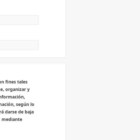
n fines tales
e, organizar y
información,
rmación, según lo
rá darse de baja
ó, mediante