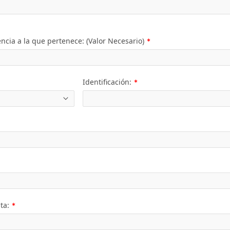
(Valor
cia a la que pertenece: (Valor Necesario)
Necesario)
(Valor
Identificación:
Necesario)
io)
io)
(Valor
sta:
Necesario)